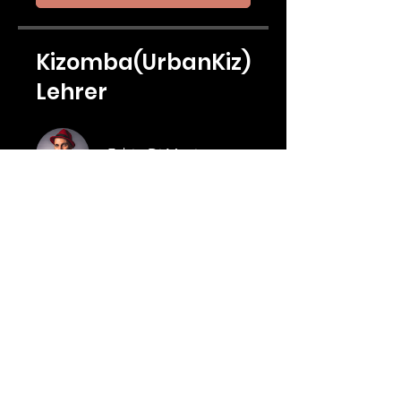
Kizomba(UrbanKiz)
Lehrer
Fabio Di Martino
Price
Online Kizomba Einsteiger Kurs,
Free
Enroll Now